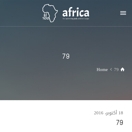
79
Home
79
18 أكتوبر، 2016
79