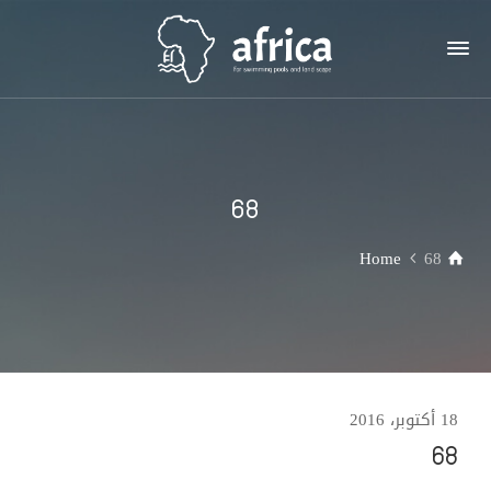
68
Home
68
18 أكتوبر، 2016
68