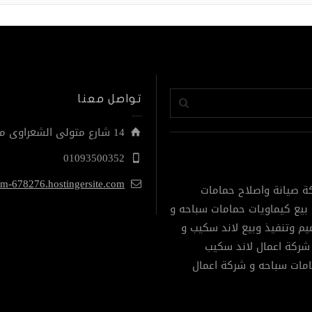
تواصل معنا
14 شارع متولى الشعراوى من نهاية مصطفى النحاس الحى التاسع مدينة نصر
01093500352
om-678276.hostingersite.com
ة صيانة واصلاح حمامات
بيع كيماويات حمامات سباحه و
م وتنفيذ وبيع لاند سكيب و
شركة اعمال لاند سكيب
امات سباحه و شركة اعمال