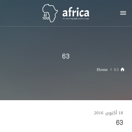
63
Home
63
18 أكتوبر، 2016
63