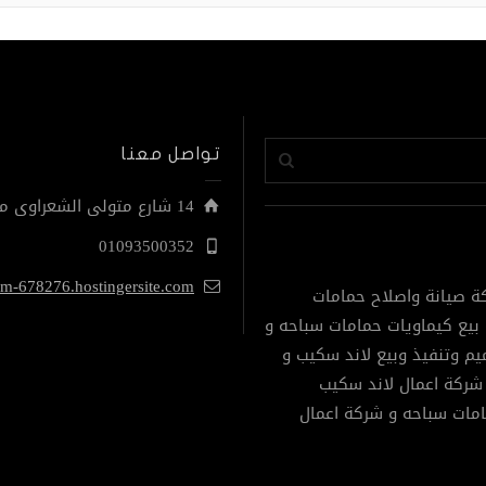
تواصل معنا
14 شارع متولى الشعراوى من نهاية مصطفى النحاس الحى التاسع مدينة نصر
01093500352
om-678276.hostingersite.com
ة صيانة واصلاح حمامات
بيع كيماويات حمامات سباحه و
م وتنفيذ وبيع لاند سكيب و
شركة اعمال لاند سكيب
امات سباحه و شركة اعمال