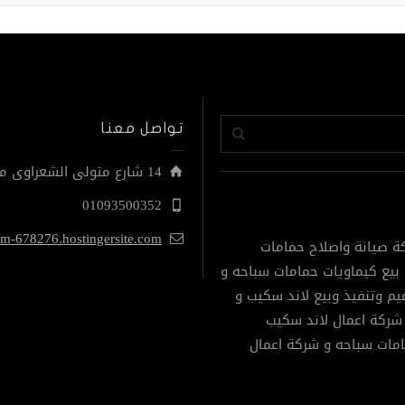
تواصل معنا
14 شارع متولى الشعراوى من نهاية مصطفى النحاس الحى التاسع مدينة نصر
01093500352
om-678276.hostingersite.com
ة صيانة واصلاح حمامات
بيع كيماويات حمامات سباحه و
م وتنفيذ وبيع لاند سكيب و
شركة اعمال لاند سكيب
امات سباحه و شركة اعمال