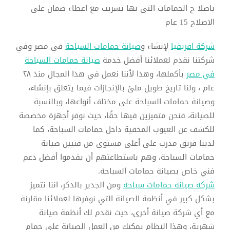
باصلا ح الحمامات التى بها تسريب مع اعطاء ضمان على
الاصلاح 15 عام
شركة افريقيا
لإنشاء و
صيانة حمامات السباحة
في مصر وفي
شركتنا نقدم لعملائنا أفضل خدمة
صيانة حمامات السباحة
في مصر
بأكملها، وهذا لأننا نعمل في هذا المجال منذ ٢٨
عام ، ولنا تاريخ طويل ملئ بالإنجازات فيما يتعلق بإنشاء،
وصيانة حمامات السباحة على مختلف أنواعها، وبالنسبة
للصيانة، فنحن متميزين فيها حقًا، حيث نوفر أجهزة مخصصة
للكشف عن العيوب المخفية داخل حمامات السباحة، كما
لدينا فريق مدرب على أعلى مستوى من فنيين صيانة
حمامات السباحة، وهم باستطاعتهم أن يقدموا أفضل دعم
فني خاص بصيانة حمامات السباحة.
شركة صيانة حمامات سباحة
ومن الجدير بالذكر، اننا نتميز
بشكل كبير في أنظمة الصيانة التي نوفرها لعملائنا مقارنة
مع أي شركة صيانة أخرى، حيث نقدم لك أنظمة صيانة
شهرية، وهذا النظام يمكنك من العمل الصيانة على حمام